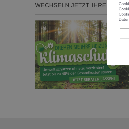
Cooki
WECHSELN JETZT IHRE
Cooki
HEIZUNG!
Cooki
Daten