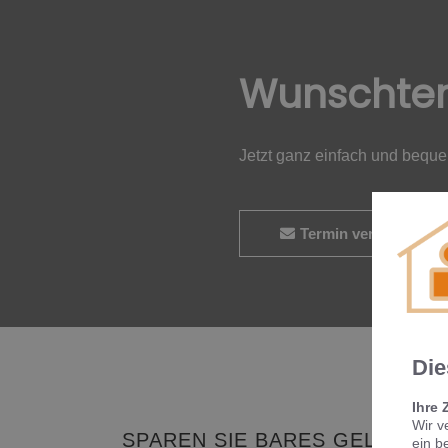
Wunschte
Jetzt ganz einfach und bequ
Termin vereinbaren
Die
Ihre 
Wir v
SPAREN SIE BARES GELD UND
ein b