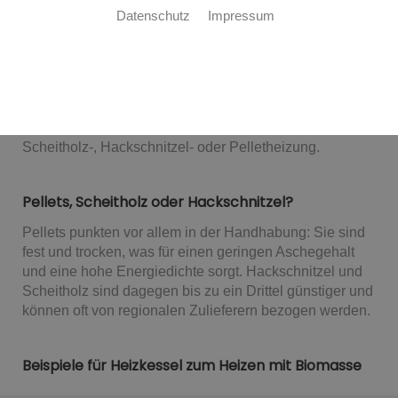
Bau GmbH & Co. KG: Ihr Experte für
Datenschutz
Impressum
Holzheizungen aus 70374 Stuttgart,
Kienbachstr. 16
Nachhaltiges Heizen mit regionalen, nachwachsenden
Ressourcen? Unsere Experten beraten Sie ausführlich
zu Ihren Möglichkeiten einer effizienten, CO
-neutralen
2
Scheitholz-, Hackschnitzel- oder Pelletheizung.
Pellets, Scheitholz oder Hackschnitzel?
Pellets punkten vor allem in der Handhabung: Sie sind
fest und trocken, was für einen geringen Aschegehalt
und eine hohe Energiedichte sorgt. Hackschnitzel und
Scheitholz sind dagegen bis zu ein Drittel günstiger und
können oft von regionalen Zulieferern bezogen werden.
Beispiele für Heizkessel zum Heizen mit Biomasse