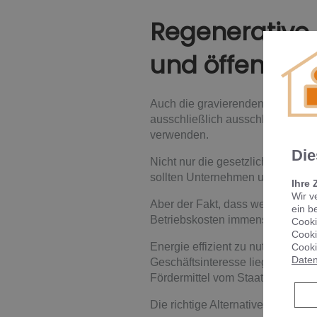
Regenerative 
und öffentli
Auch die gravierenden Umweltasp
ausschließlich ausschlaggebend
verwenden.
Die
Nicht nur die gesetzlichen Aufla
sollten Unternehmen und Kommu
Ihre 
Wir v
Aber der Fakt, dass wenn intellige
ein b
Betriebskosten immens fallen kö
Cooki
Cooki
Energie effizient zu nutzen, um
Cooki
Daten
Geschäftsinteresse liegen. Oft 
Fördermittel vom Staat beantragt
Die richtige Alternative: für Ihr U