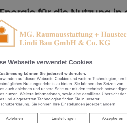
Energie für die Nutzung in
chen Gebäuden
ekte durch Erneuerbare Energie in Verbindung mit abgestimmte
 sein, um in Ihrem Unternehmen
Photovoltaik
,
Solarthermie
,
W
se Webseite verwendet Cookies
gen, bestimmte Teile des genutzten Energiebedarfs aus
Regener
nen zum Investieren bewegen.
Zustimmung können Sie jederzeit widerrufen.
erwenden auf dieser Webseite Cookies und weitere Technologien, um 
nt investiert wird, zum Beispiel in
individuelle Energiekonzep
estmögliches Nutzungserlebnis zu bieten. Sie können das Setzen von
nnen, sollte die Verantwortlichen zum Umdenken bewegen.
es auch ablehnen und unsere Seite nur mit den technisch notwendige
es nutzen. Weitere Informationen, sowie eine detaillierte Übersicht der
 Kosten zu senken und Gewinne zu maximieren, sollte bei jedem
es und eingesetzten Technologien finden Sie in unserer
schutzerklärung
. Sie können Ihre
Einstellungen
jederzeit ändern.
müssen die Potenziale von erneuerbaren Energien nur erkannt 
 werden.
Ablehnen
Ablehnen
Einstellungen
Akzeptieren
nternehmen, für die Umwelt, für Sie!