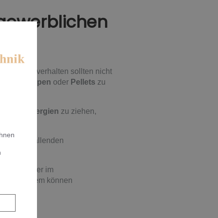
 gewerblichen
m Nutzerverhalten sollten nicht
ärmepumpen
oder
Pellets
zu
ativen Energien
zu ziehen,
Ihnen
te
, die anfallenden
n
 Unternehmer im
werden. Zudem können